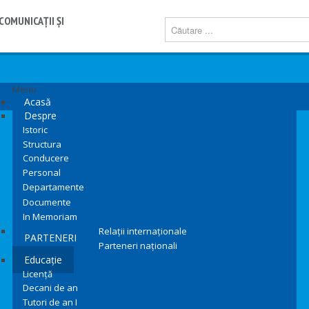
COMUNICAŢII ŞI
Menu
Acasă
Despre
Istoric
Structura
Conducere
Personal
Departamente
Documente
In Memoriam
Relații internaționale
PARTENERI
Parteneri naționali
Educație
Licență
Decani de an
Tutori de an I