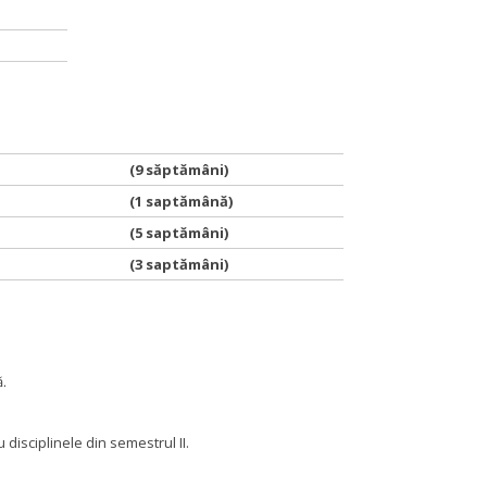
(9 săptămâni)
(1 saptămână)
(5 saptămâni)
(3 saptămâni)
ă.
isciplinele din semestrul II.