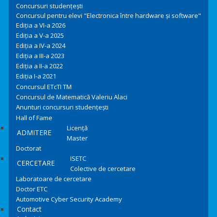
Concursuri studențești
Concursul pentru elevi "Electronica între hardware și software"
Ediția a VI-a 2026
Ediția a V-a 2025
Ediția a IV-a 2024
Ediția a III-a 2023
Ediția a II-a 2022
Ediția I-a 2021
Concursul ETcTI TM
Concursul de Matematică Valeriu Alaci
Anunturi concursuri studențești
Hall of Fame
Licență
ADMITERE
Master
Doctorat
ISETC
CERCETARE
Colective de cercetare
Laboratoare de cercetare
Doctor ETC
Automotive Cyber Security Academy
Contact