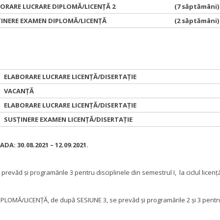
ORARE LUCRARE DIPLOMĂ/LICENȚĂ 2
(7 săptămâni)
INERE EXAMEN DIPLOMĂ/LICENȚĂ
(2 săptămâni)
ELABORARE LUCRARE LICENȚĂ/DISERTAȚIE
VACANȚĂ
ELABORARE LUCRARE LICENȚĂ/DISERTAȚIE
SUSȚINERE EXAMEN LICENȚĂ/DISERTAȚIE
A: 30.08.2021 – 12.09.2021.
prevăd şi programările 3 pentru disciplinele din semestrul I, la ciclul licenţ
LOMĂ/LICENŢĂ, de după SESIUNE 3, se prevăd şi programările 2 şi 3 pentru d