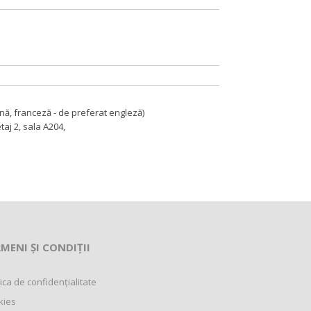
nă, franceză - de preferat engleză)
aj 2, sala A204,
MENI ȘI CONDIȚII
tica de confidențialitate
kies