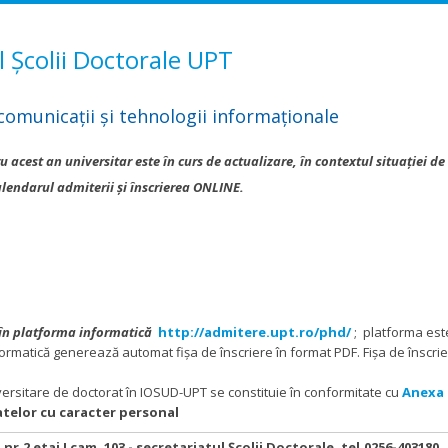
l Școlii Doctorale UPT
comunicații și tehnologii informaționale
acest an universitar este în curs de actualizare, în contextul situației de 
lendarul admiterii și înscrierea ONLINE.
 în platforma informatică
http://admitere.upt.ro/phd/
; platforma est
formatică generează automat fișa de înscriere în format PDF. Fișa de înscri
versitare de doctorat în IOSUD-UPT se constituie în conformitate cu
Anexa 
atelor cu caracter personal
i nr.2 etaj I cam. 103 - secretariatul Școlii Doctorale, tel.0256-403180,