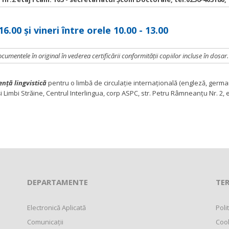
16.00 și vineri între orele 10.00 - 13.00
mentele în original în vederea certificării conformității copiilor incluse în dosar.
enţă lingvistică
pentru o limbă de circulaţie internaţională (engleză, germa
imbi Străine, Centrul Interlingua, corp ASPC, str. Petru Râmneanţu Nr. 2, et
DEPARTAMENTE
TER
Electronică Aplicată
Poli
Comunicații
Coo