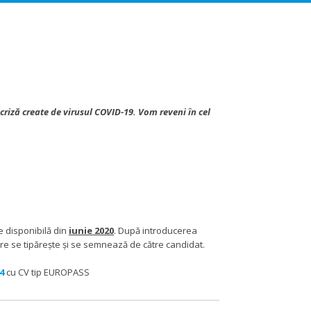
criză create de virusul COVID-19. Vom reveni în cel
e disponibilă din
iunie 2020
. După introducerea
ere se tipărește și se semnează de către candidat.
4
cu CV tip EUROPASS