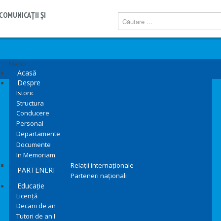
COMUNICAŢII ŞI
Menu
Acasă
Despre
Istoric
Structura
Conducere
Personal
Departamente
Documente
In Memoriam
Relații internaționale
PARTENERI
Parteneri naționali
Educație
Licență
Decani de an
Tutori de an I