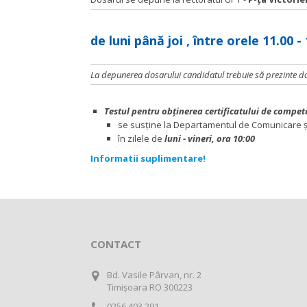
de luni până joi , între orele 11.00 - 
La depunerea dosarului candidatul trebuie să prezinte docu
Testul pentru obţinerea certificatului de compet
se susţine la Departamentul de Comunicare şi L
în zilele de
luni - vineri, ora 10:00
Informatii suplimentare!
CONTACT
Bd. Vasile Pârvan, nr. 2
Timișoara RO 300223
0256 403 291