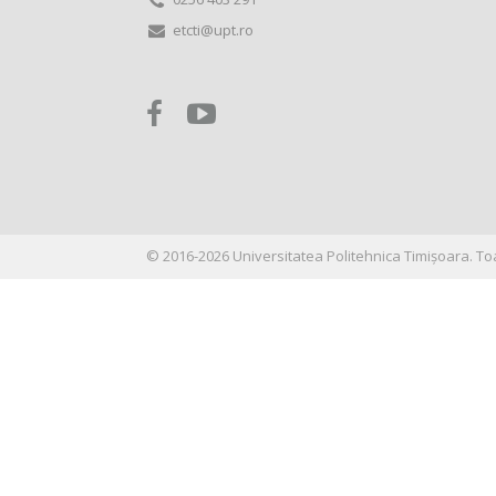
etcti@upt.ro
©
2016-2026
Universitatea Politehnica Timișoara
. To