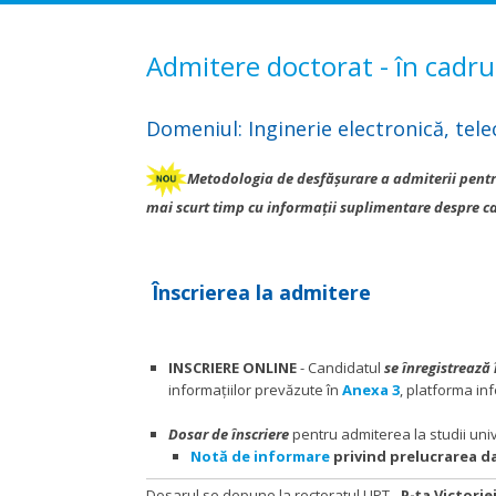
Admitere doctorat - în cadru
Domeniul: Inginerie electronică, tele
Metodologia de desfășurare a admiterii pentru 
mai scurt timp cu informații suplimentare despre ca
Înscrierea la admitere
INSCRIERE ONLINE
- Candidatul
se înregistrează
informațiilor prevăzute în
Anexa 3
, platforma in
Dosar de înscriere
pentru admiterea la studii uni
Notă de informare
privind prelucrarea d
Dosarul se depune la rectoratul UPT -
P-ța Victorie