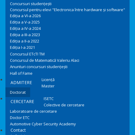
Concursuri studențești
Concursul pentru elevi "Electronica între hardware și software"
Ediția a VI-a 2026
Ediția a V-a 2025
Ediția a IV-a 2024
Ediția a III-a 2023
Ediția a II-a 2022
Ediția I-a 2021
Concursul ETcTI TM
Concursul de Matematică Valeriu Alaci
Anunturi concursuri studențești
Hall of Fame
Licență
ADMITERE
Master
Doctorat
ISETC
CERCETARE
Colective de cercetare
Laboratoare de cercetare
Doctor ETC
Automotive Cyber Security Academy
Contact